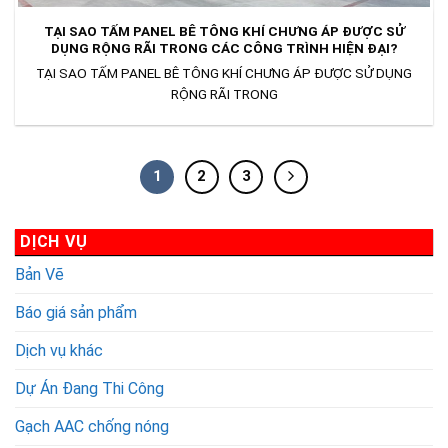
TẠI SAO TẤM PANEL BÊ TÔNG KHÍ CHƯNG ÁP ĐƯỢC SỬ
DỤNG RỘNG RÃI TRONG CÁC CÔNG TRÌNH HIỆN ĐẠI?
TẠI SAO TẤM PANEL BÊ TÔNG KHÍ CHƯNG ÁP ĐƯỢC SỬ DỤNG
RỘNG RÃI TRONG
1
2
3
DỊCH VỤ
Bản Vẽ
Báo giá sản phẩm
Dịch vụ khác
Dự Án Đang Thi Công
Gạch AAC chống nóng