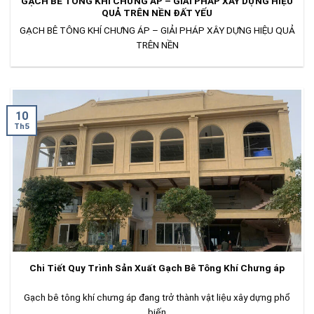
GẠCH BÊ TÔNG KHÍ CHƯNG ÁP – GIẢI PHÁP XÂY DỰNG HIỆU
QUẢ TRÊN NỀN ĐẤT YẾU
GẠCH BÊ TÔNG KHÍ CHƯNG ÁP – GIẢI PHÁP XÂY DỰNG HIỆU QUẢ
TRÊN NỀN
10
Th5
Chi Tiết Quy Trình Sản Xuất Gạch Bê Tông Khí Chưng áp
Gạch bê tông khí chưng áp đang trở thành vật liệu xây dựng phổ
biến