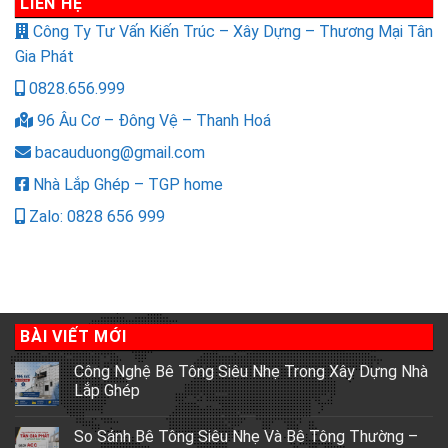
LIÊN HỆ
Công Ty Tư Vấn Kiến Trúc – Xây Dựng – Thương Mại Tân
Gia Phát
0828.656.999
96 Âu Cơ – Đông Vệ – Thanh Hoá
bacauduong@gmail.com
Nhà Lắp Ghép – TGP home
Zalo: 0828 656 999
BÀI VIẾT MỚI
Công Nghệ Bê Tông Siêu Nhẹ Trong Xây Dựng Nhà
Lắp Ghép
So Sánh Bê Tông Siêu Nhẹ Và Bê Tông Thường –