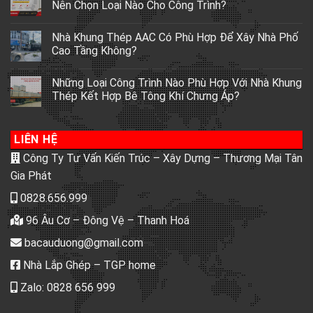
Nên Chọn Loại Nào Cho Công Trình?
Nhà Khung Thép AAC Có Phù Hợp Để Xây Nhà Phố
Cao Tầng Không?
Những Loại Công Trình Nào Phù Hợp Với Nhà Khung
Thép Kết Hợp Bê Tông Khí Chưng Áp?
LIÊN HỆ
Công Ty Tư Vấn Kiến Trúc – Xây Dựng – Thương Mại Tân
Gia Phát
0828.656.999
96 Âu Cơ – Đông Vệ – Thanh Hoá
bacauduong@gmail.com
Nhà Lắp Ghép – TGP home
Zalo: 0828 656 999