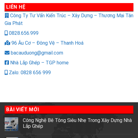
LIÊN HỆ
Công Ty Tư Vấn Kiến Trúc – Xây Dựng – Thương Mại Tân
Gia Phát
0828.656.999
96 Âu Cơ – Đông Vệ – Thanh Hoá
bacauduong@gmail.com
Nhà Lắp Ghép – TGP home
Zalo: 0828 656 999
BÀI VIẾT MỚI
Công Nghệ Bê Tông Siêu Nhẹ Trong Xây Dựng Nhà
Lắp Ghép