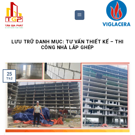
Bỏ
qua
nội
dung
LƯU TRỮ DANH MỤC:
TƯ VẤN THIẾT KẾ – THI
CÔNG NHÀ LẮP GHÉP
25
Th2