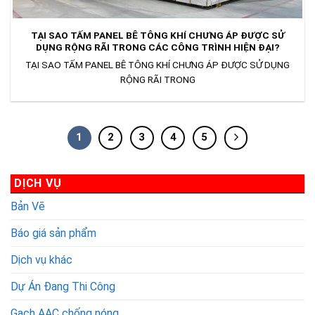
TẠI SAO TẤM PANEL BÊ TÔNG KHÍ CHƯNG ÁP ĐƯỢC SỬ
DỤNG RỘNG RÃI TRONG CÁC CÔNG TRÌNH HIỆN ĐẠI?
TẠI SAO TẤM PANEL BÊ TÔNG KHÍ CHƯNG ÁP ĐƯỢC SỬ DỤNG
RỘNG RÃI TRONG
1
2
3
4
5
DỊCH VỤ
Bản Vẽ
Báo giá sản phẩm
Dịch vụ khác
Dự Án Đang Thi Công
Gạch AAC chống nóng