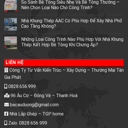
So Sánh Bê Tông Siêu Nhẹ Và Bê Tông Thường –
Nên Chọn Loại Nào Cho Công Trình?
Nhà Khung Thép AAC Có Phù Hợp Để Xây Nhà Phố
Cao Tầng Không?
Những Loại Công Trình Nào Phù Hợp Với Nhà Khung
Thép Kết Hợp Bê Tông Khí Chưng Áp?
LIÊN HỆ
Công Ty Tư Vấn Kiến Trúc – Xây Dựng – Thương Mại Tân
Gia Phát
0828.656.999
96 Âu Cơ – Đông Vệ – Thanh Hoá
bacauduong@gmail.com
Nhà Lắp Ghép – TGP home
Zalo: 0828 656 999