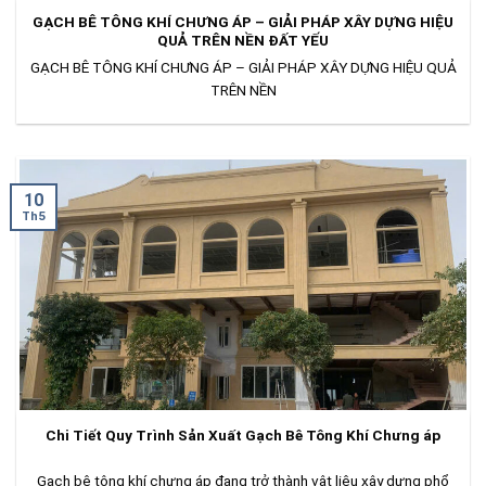
GẠCH BÊ TÔNG KHÍ CHƯNG ÁP – GIẢI PHÁP XÂY DỰNG HIỆU
QUẢ TRÊN NỀN ĐẤT YẾU
GẠCH BÊ TÔNG KHÍ CHƯNG ÁP – GIẢI PHÁP XÂY DỰNG HIỆU QUẢ
TRÊN NỀN
10
Th5
Chi Tiết Quy Trình Sản Xuất Gạch Bê Tông Khí Chưng áp
Gạch bê tông khí chưng áp đang trở thành vật liệu xây dựng phổ