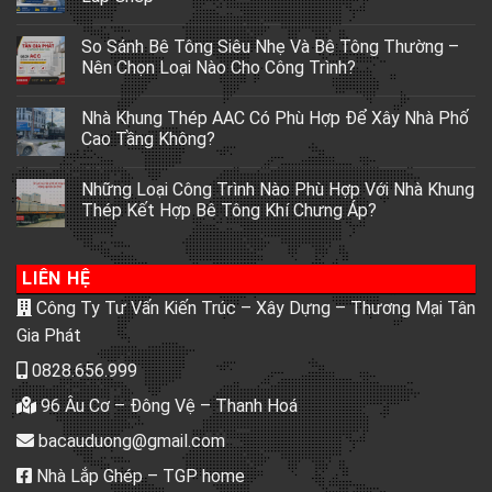
So Sánh Bê Tông Siêu Nhẹ Và Bê Tông Thường –
Nên Chọn Loại Nào Cho Công Trình?
Nhà Khung Thép AAC Có Phù Hợp Để Xây Nhà Phố
Cao Tầng Không?
Những Loại Công Trình Nào Phù Hợp Với Nhà Khung
Thép Kết Hợp Bê Tông Khí Chưng Áp?
LIÊN HỆ
Công Ty Tư Vấn Kiến Trúc – Xây Dựng – Thương Mại Tân
Gia Phát
0828.656.999
96 Âu Cơ – Đông Vệ – Thanh Hoá
bacauduong@gmail.com
Nhà Lắp Ghép – TGP home