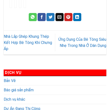
Đặc
Top
Nhà
Tân
điểm
5
lắp
Gia
của
các
ghép:
Phát
gạch
loại
Giải
là
siêu
gạch
Pháp
một
nhẹ
chống
Xây
công
chống
nóng
Dựng
ty
Nhà Lắp Ghép Khung Thép
nóng
phổ
Hiện
chuyên
Ứng Dụng Của Bê Tông Siêu
|
biến
Đại
về
Kết Hợp Bê Tông Khí Chưng
Nhẹ Trong Nhà Ở Dân Dụng
Gạch
hiện
Cho
xây
Áp
bê
nay
Tương
dựng
tông
|
Lai
nhà
siêu
Địa
trọn
nhẹ
chỉ
gói
DỊCH VỤ
AAC
bán
|
gạch
Bản Vẽ
Báo
chống
giá
nóng
Báo giá sản phẩm
mới
tại
nhất
Thanh
Dịch vụ khác
2023
Hoá
Dự Án Đang Thi Công
uy