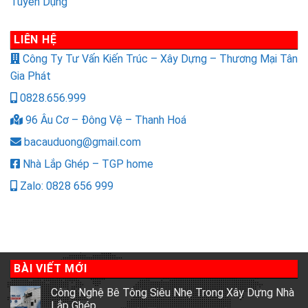
Tuyển Dụng
LIÊN HỆ
Công Ty Tư Vấn Kiến Trúc – Xây Dựng – Thương Mại Tân
Gia Phát
0828.656.999
96 Âu Cơ – Đông Vệ – Thanh Hoá
bacauduong@gmail.com
Nhà Lắp Ghép – TGP home
Zalo: 0828 656 999
BÀI VIẾT MỚI
Công Nghệ Bê Tông Siêu Nhẹ Trong Xây Dựng Nhà
Lắp Ghép