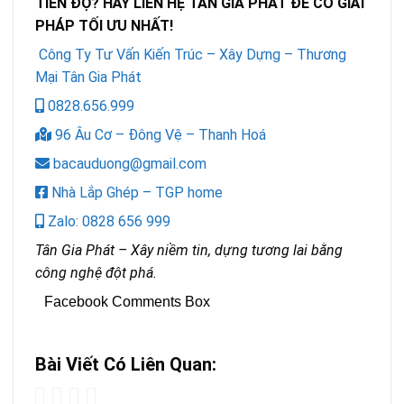
TIẾN ĐỘ? HÃY LIÊN HỆ TÂN GIA PHÁT ĐỂ CÓ GIẢI
PHÁP TỐI ƯU NHẤT!
Công Ty Tư Vấn Kiến Trúc – Xây Dựng – Thương
Mại Tân Gia Phát
0828.656.999
96 Âu Cơ – Đông Vệ – Thanh Hoá
bacauduong@gmail.com
Nhà Lắp Ghép – TGP home
Zalo: 0828 656 999
Tân Gia Phát – Xây niềm tin, dựng tương lai bằng
công nghệ đột phá.
Facebook Comments Box
Bài Viết Có Liên Quan: