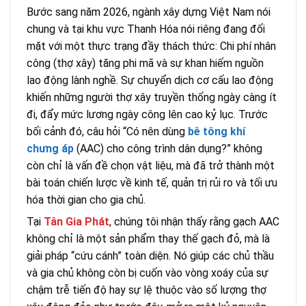
Bước sang năm 2026, ngành xây dựng Việt Nam nói
chung và tại khu vực Thanh Hóa nói riêng đang đối
mặt với một thực trạng đầy thách thức: Chi phí nhân
công (thợ xây) tăng phi mã và sự khan hiếm nguồn
lao động lành nghề. Sự chuyển dịch cơ cấu lao động
khiến những người thợ xây truyền thống ngày càng ít
đi, đẩy mức lương ngày công lên cao kỷ lục. Trước
bối cảnh đó, câu hỏi “Có nên dùng
bê tông khí
chưng áp
(AAC) cho công trình dân dụng?” không
còn chỉ là vấn đề chọn vật liệu, mà đã trở thành một
bài toán chiến lược về kinh tế, quản trị rủi ro và tối ưu
hóa thời gian cho gia chủ.
Tại
Tân Gia Phát
, chúng tôi nhận thấy rằng gạch AAC
không chỉ là một sản phẩm thay thế gạch đỏ, mà là
giải pháp “cứu cánh” toàn diện. Nó giúp các chủ thầu
và gia chủ không còn bị cuốn vào vòng xoáy của sự
chậm trễ tiến độ hay sự lệ thuộc vào số lượng thợ