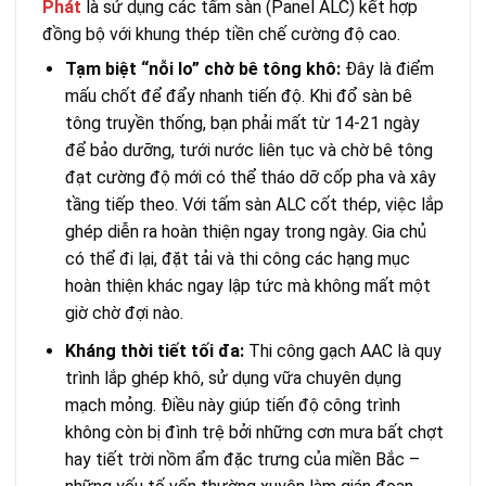
Phát
là sử dụng các tấm sàn (Panel ALC) kết hợp
đồng bộ với khung thép tiền chế cường độ cao.
Tạm biệt “nỗi lo” chờ bê tông khô:
Đây là điểm
mấu chốt để đẩy nhanh tiến độ. Khi đổ sàn bê
tông truyền thống, bạn phải mất từ 14-21 ngày
để bảo dưỡng, tưới nước liên tục và chờ bê tông
đạt cường độ mới có thể tháo dỡ cốp pha và xây
tầng tiếp theo. Với tấm sàn ALC cốt thép, việc lắp
ghép diễn ra hoàn thiện ngay trong ngày. Gia chủ
có thể đi lại, đặt tải và thi công các hạng mục
hoàn thiện khác ngay lập tức mà không mất một
giờ chờ đợi nào.
Kháng thời tiết tối đa:
Thi công gạch AAC là quy
trình lắp ghép khô, sử dụng vữa chuyên dụng
mạch mỏng. Điều này giúp tiến độ công trình
không còn bị đình trệ bởi những cơn mưa bất chợt
hay tiết trời nồm ẩm đặc trưng của miền Bắc –