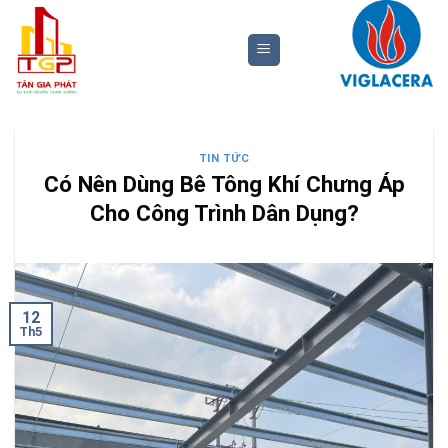
Bỏ
qua
nội
dung
TIN TỨC
Có Nên Dùng Bê Tông Khí Chưng Áp
Cho Công Trình Dân Dụng?
12
Th5