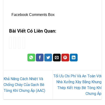
Facebook Comments Box
Bài Viết Có Liên Quan:
Tối
GẠCH
Thi
Khả
Ưu
KHÔNG
Công
Năng
Chi
NUNG
Trọn
Cách
Phí
THANH
Gói
Nhiệt
Và
HÓA
Nhà
Và
An
Xây
Chống
Toàn
Bằng
Cháy
Tối Ưu Chi Phí Và An Toàn Với
Với
Bê
Của
Khả Năng Cách Nhiệt Và
Nhà
Tông
Gạch
Nhà Xưởng Xây Bằng Khung
Chống Cháy Của Gạch Bê
Xưởng
Chưng
Bê
Thép Kết Hợp Bê Tông Khí
Tông Khí Chưng Áp (AAC)
Xây
Áp
Tông
Chưng Áp
Bằng
(AAC)
Khí
Khung
–
Chưng