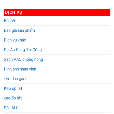
Thép
Lựa
Áp
Kết
Chọn
(AAC)
Hợp
Thông
DỊCH VỤ
Bê
Minh
Bản Vẽ
Tông
Cho
Khí
Ngôi
Báo giá sản phẩm
Chưng
Nhà
Áp
Hiện
Dịch vụ khác
Đại
Dự Án Đang Thi Công
Gạch AAC chống nóng
Hình ảnh nhân viên
keo dán gạch
Keo ốp lát
keo ốp lát
Sàn ALC