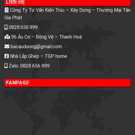
LIÊN HỆ
Công Ty Tư Vấn Kiến Trúc – Xây Dựng – Thương Mại Tân
Gia Phát
0828.656.999
96 Âu Cơ – Đông Vệ – Thanh Hoá
bacauduong@gmail.com
Nhà Lắp Ghép – TGP home
Zalo: 0828 656 999
FANPAGE