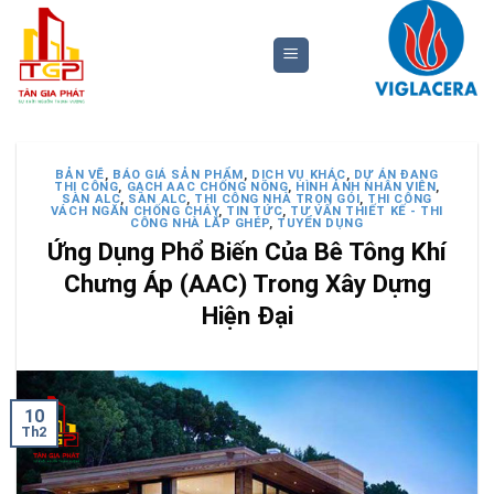
Bỏ
qua
nội
dung
BẢN VẼ
,
BÁO GIÁ SẢN PHẨM
,
DỊCH VỤ KHÁC
,
DỰ ÁN ĐANG
THI CÔNG
,
GẠCH AAC CHỐNG NÓNG
,
HÌNH ẢNH NHÂN VIÊN
,
SÀN ALC
,
SÀN ALC
,
THI CÔNG NHÀ TRỌN GÓI
,
THI CÔNG
VÁCH NGĂN CHỐNG CHÁY
,
TIN TỨC
,
TƯ VẤN THIẾT KẾ - THI
CÔNG NHÀ LẮP GHÉP
,
TUYỂN DỤNG
Ứng Dụng Phổ Biến Của Bê Tông Khí
Chưng Áp (AAC) Trong Xây Dựng
Hiện Đại
10
Th2