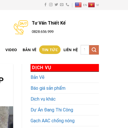
EN
VI
Tư Vấn Thiết Kế
0828.656.999
Tìm
N
VIDEO
BẢN VẼ
TIN TỨC
LIÊN HỆ
kiếm:
DỊCH VỤ
Bản Vẽ
P
Báo giá sản phẩm
Dịch vụ khác
Dự Án Đang Thi Công
Gạch AAC chống nóng