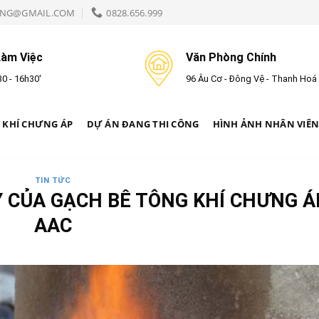
NG@GMAIL.COM
0828.656.999
Làm Việc
Văn Phòng Chính
0 - 16h30'
96 Âu Cơ - Đông Vệ - Thanh Hoá
 KHÍ CHƯNG ÁP
DỰ ÁN ĐANG THI CÔNG
HÌNH ẢNH NHÂN VIÊ
TIN TỨC
 CỦA GẠCH BÊ TÔNG KHÍ CHƯNG Á
AAC