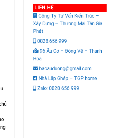
LIÊN HỆ
Công Ty Tư Vấn Kiến Trúc –
Xây Dựng – Thương Mại Tân Gia
Phát
0828.656.999
96 Âu Cơ – Đông Vệ – Thanh
Hoá
bacauduong@gmail.com
Nhà Lắp Ghép – TGP home
Zalo: 0828 656 999
êu
chủ
ao
ống