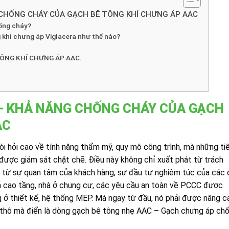
NG CHÁY CỦA GẠCH BÊ TÔNG KHÍ CHƯNG ÁP AAC
hống cháy?
 khí chưng áp Viglacera như thế nào?
ÔNG KHÍ CHƯNG ÁP AAC.
– KHẢ NĂNG CHỐNG CHÁY CỦA
GẠCH
AC
òi hỏi cao về tính năng thẩm mỹ, quy mô công trình, mà những ti
ược giám sát chặt chẽ. Điều này không chỉ xuất phát từ trách
từ sự quan tâm của khách hàng, sự đầu tư nghiêm túc của các 
hà cao tầng, nhà ở chung cư, các yêu cầu an toàn về PCCC được
 ở thiết kế, hệ thống MEP. Mà ngay từ đầu, nó phải được nâng c
y thô mà điển là dòng gạch bê tông nhẹ AAC – Gạch chưng áp ch