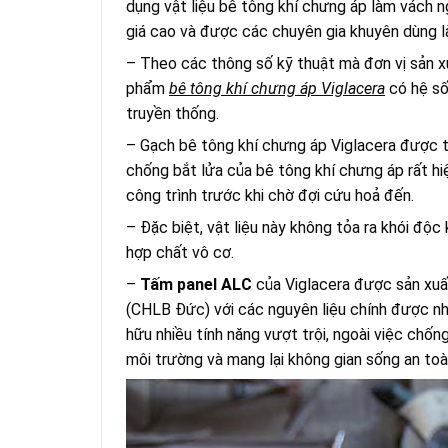
dụng vật liệu bê tông khí chưng áp làm vách ng
giá cao và được các chuyên gia khuyên dùng là
– Theo các thông số kỹ thuật mà đơn vị sản xu
phẩm
bê tông khí chưng áp Viglacera
có hệ số
truyền thống.
– Gạch bê tông khí chưng áp Viglacera được t
chống bắt lửa của bê tông khí chưng áp rất hi
công trình trước khi chờ đợi cứu hoả đến.
– Đặc biệt, vật liệu này không tỏa ra khói độc
hợp chất vô cơ.
–
Tấm panel ALC
của Viglacera được sản x
(CHLB Đức) với các nguyên liệu chính được nh
hữu nhiều tính năng vượt trội, ngoài việc chố
môi trường và mang lại không gian sống an to