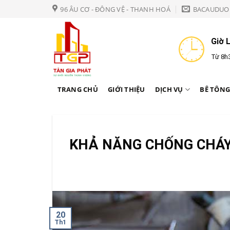
Bỏ
96 ÂU CƠ - ĐÔNG VỆ - THANH HOÁ
BACAUDUO
qua
nội
Giờ 
dung
Từ 8h3
TRANG CHỦ
GIỚI THIỆU
DỊCH VỤ
BÊ TÔNG
KHẢ NĂNG CHỐNG CHÁY
20
Th1