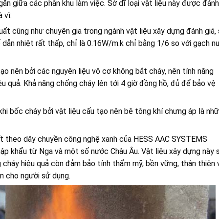
ăn giữa các phân khu làm việc. Sở dĩ loại vật liệu này được đánh
 vì:
ất cũng như chuyên gia trong ngành vật liệu xây dựng đánh giá,
 dẫn nhiệt rất thấp, chỉ là 0.16W/m.k chỉ bằng 1/6 so với gạch n
ạo nên bởi các nguyên liệu vô cơ không bắt cháy, nên tính năng
ệu quả. Khả năng chống cháy lên tới 4 giờ đồng hồ, đủ để bảo vệ
 khi bốc cháy bởi vật liệu cấu tạo nên bê tông khí chưng áp là nh
uất theo dây chuyền công nghệ xanh của HESS AAC SYSTEMS
ập khẩu từ Nga và một số nước Châu Âu. Vật liệu xây dựng này 
ng cháy hiệu quả còn đảm bảo tính thẩm mỹ, bền vững, thân thiện 
àn cho người sử dụng.