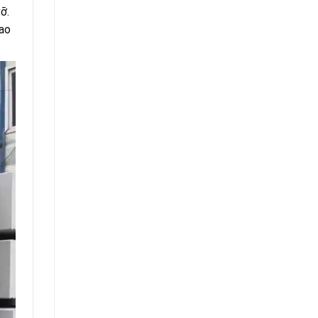
ỡ.
sao