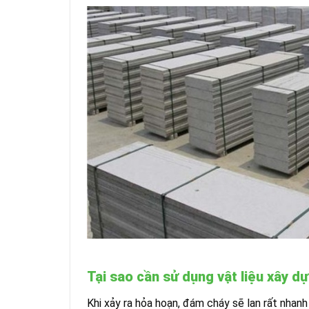
Tại sao cần sử dụng vật liệu xây 
Khi xảy ra hỏa hoạn, đám cháy sẽ lan rất nhanh