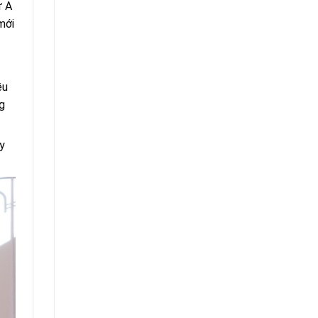
ừ A
mới
ều
g
ây