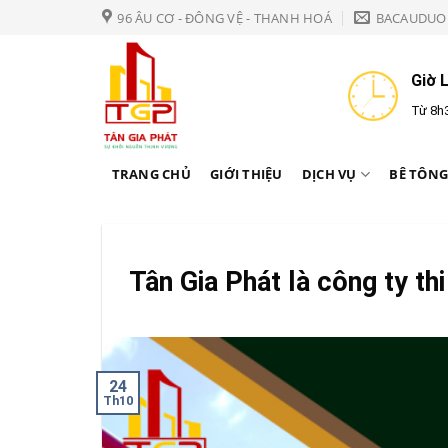
Bỏ
96 ÂU CƠ - ĐÔNG VỆ - THANH HOÁ
BACAUDUO
qua
nội
Giờ 
dung
Từ 8h3
TRANG CHỦ
GIỚI THIỆU
DỊCH VỤ
BÊ TÔNG
Tân Gia Phát là công ty t
24
Th10