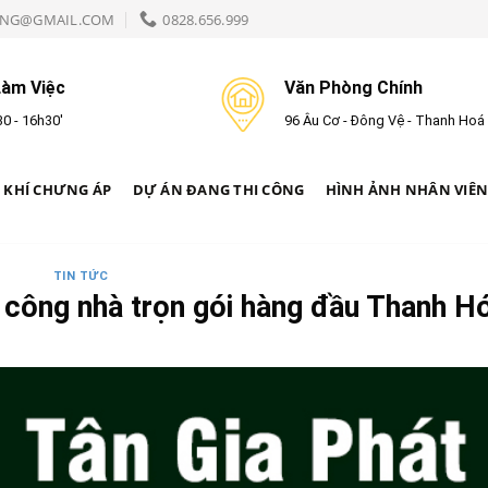
NG@GMAIL.COM
0828.656.999
Làm Việc
Văn Phòng Chính
0 - 16h30'
96 Âu Cơ - Đông Vệ - Thanh Hoá
 KHÍ CHƯNG ÁP
DỰ ÁN ĐANG THI CÔNG
HÌNH ẢNH NHÂN VIÊ
TIN TỨC
hi công nhà trọn gói hàng đầu Thanh H