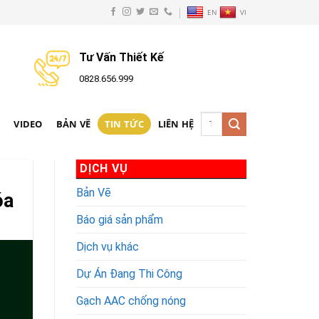
EN
VI
Tư Vấn Thiết Kế
0828.656.999
Tìm
N
VIDEO
BẢN VẼ
TIN TỨC
LIÊN HỆ
kiếm:
DỊCH VỤ
Bản Vẽ
óa
Báo giá sản phẩm
Dịch vụ khác
Dự Án Đang Thi Công
Gạch AAC chống nóng