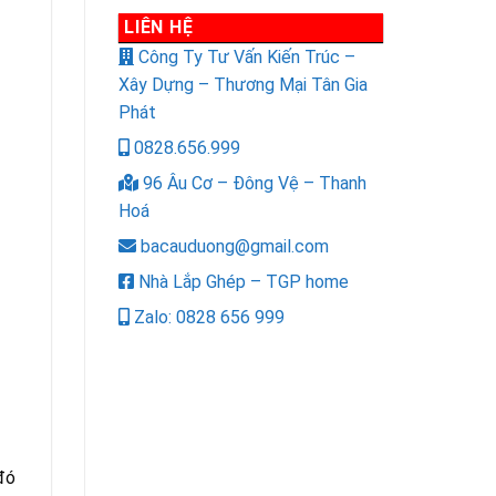
LIÊN HỆ
Công Ty Tư Vấn Kiến Trúc –
Xây Dựng – Thương Mại Tân Gia
Phát
0828.656.999
96 Âu Cơ – Đông Vệ – Thanh
Hoá
bacauduong@gmail.com
Nhà Lắp Ghép – TGP home
Zalo: 0828 656 999
 đó