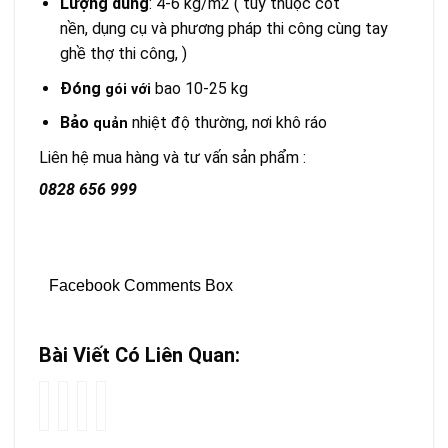
Lượng dùng
: 4-6 kg/m­­2 ( tùy thuộc cốt
nền, dụng cụ và phương pháp thi công cùng tay
ghề thợ thi công, )
Đóng
bao 10-25 kg
gói với
Bảo
nhiệt độ thường, nơi khô ráo
quản
Liên hệ mua hàng và tư vấn sản phẩm :
0828 656 999
Facebook Comments Box
Bài Viết Có Liên Quan:
Tấm
Có
ưu
Nhà
bê
nên
điểm
panel
tông
xây
nhà
lắp