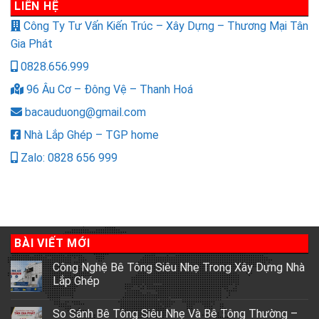
LIÊN HỆ
Công Ty Tư Vấn Kiến Trúc – Xây Dựng – Thương Mại Tân
Gia Phát
0828.656.999
96 Âu Cơ – Đông Vệ – Thanh Hoá
bacauduong@gmail.com
Nhà Lắp Ghép – TGP home
Zalo: 0828 656 999
BÀI VIẾT MỚI
Công Nghệ Bê Tông Siêu Nhẹ Trong Xây Dựng Nhà
Lắp Ghép
So Sánh Bê Tông Siêu Nhẹ Và Bê Tông Thường –