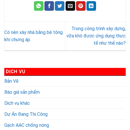
nhẹ
nhà
khung
ghép
ALC
bằng
bê
là
-
Gạch
tông
gì?
Tấm
Bê
là
Trong công trình xây dựng,
bê
Tông
gì
Có nên xây nhà bằng bê tông
tông
Bọt
?
vữa khô được ứng dụng thực
khí chưng áp
khí
Khí?
tế như thế nào?
chưng
So
áp
sánh
Viglacera
Bê
là
Tông
DỊCH VỤ
gì?
Bọt
Khí
Bản Vẽ
và
Bê
Báo giá sản phẩm
Tông
Khí
Dịch vụ khác
Chưng
Dự Án Đang Thi Công
Áp
AAC
Gạch AAC chống nóng