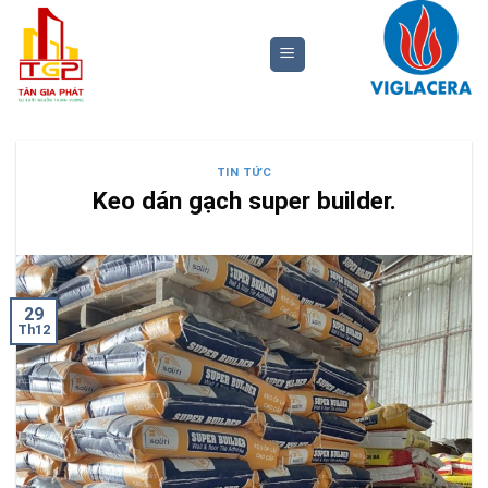
Bỏ
qua
nội
dung
TIN TỨC
Keo dán gạch super builder.
29
Th12