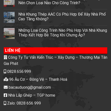
Nên Chọn Loại Nào Cho Công Trình?
Nhà Khung Thép AAC Có Phù Hợp Để Xây Nhà Phố
Cao Tầng Không?
Những Loại Công Trình Nào Phù Hợp Với Nhà Khung
Thép Kết Hợp Bê Tông Khí Chưng Áp?
LIÊN HỆ
Công Ty Tư Vấn Kiến Trúc – Xây Dựng – Thương Mại Tân
Gia Phát
0828.656.999
96 Âu Cơ – Đông Vệ – Thanh Hoá
bacauduong@gmail.com
Nhà Lắp Ghép – TGP home
Zalo: 0828 656 999