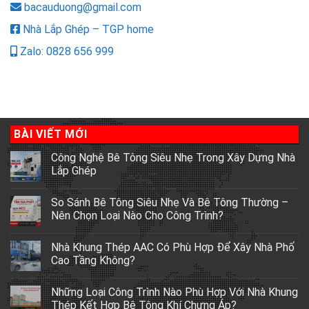
bacauduong@gmail.com
Nhà Lắp Ghép – TGP home
Zalo: 0828 656 999
BÀI VIẾT MỚI
Công Nghệ Bê Tông Siêu Nhẹ Trong Xây Dựng Nhà
Lắp Ghép
So Sánh Bê Tông Siêu Nhẹ Và Bê Tông Thường –
Nên Chọn Loại Nào Cho Công Trình?
Nhà Khung Thép AAC Có Phù Hợp Để Xây Nhà Phố
Cao Tầng Không?
Những Loại Công Trình Nào Phù Hợp Với Nhà Khung
Thép Kết Hợp Bê Tông Khí Chưng Áp?