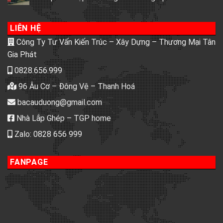
LIÊN HỆ
Công Ty Tư Vấn Kiến Trúc – Xây Dựng – Thương Mại Tân
Gia Phát
0828.656.999
96 Âu Cơ – Đông Vệ – Thanh Hoá
bacauduong@gmail.com
Nhà Lắp Ghép – TGP home
Zalo: 0828 656 999
FANPAGE