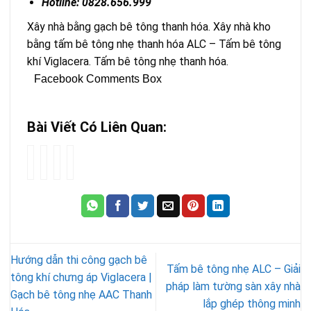
Hotline: 0828.656.999
Xây nhà bằng gạch bê tông thanh hóa. Xây nhà kho
bằng tấm bê tông nhẹ thanh hóa ALC – Tấm bê tông
khí Viglacera. Tấm bê tông nhẹ thanh hóa.
Facebook Comments Box
Bài Viết Có Liên Quan:
Những
Dự
Báo
Báo
thông
Án
giá
giá
tin
Đang
Gạch
Gạch
lưu
Thi
Chống
Chống
ý
Công
Nóng
Nóng
bạn
Bê
Bê
cần
Tông
tông
Hướng dẫn thi công gạch bê
biết
Khí
khí
Tấm bê tông nhẹ ALC – Giải
về
Chưng
chưng
tông khí chưng áp Viglacera |
pháp làm tường sàn xây nhà
nhà
Áp
áp
Gạch bê tông nhẹ AAC Thanh
lắp ghép thông minh
lắp
siêu
siêu