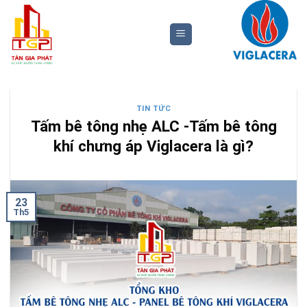
Bỏ
qua
nội
dung
TIN TỨC
Tấm bê tông nhẹ ALC -Tấm bê tông
khí chưng áp Viglacera là gì?
23
Th5