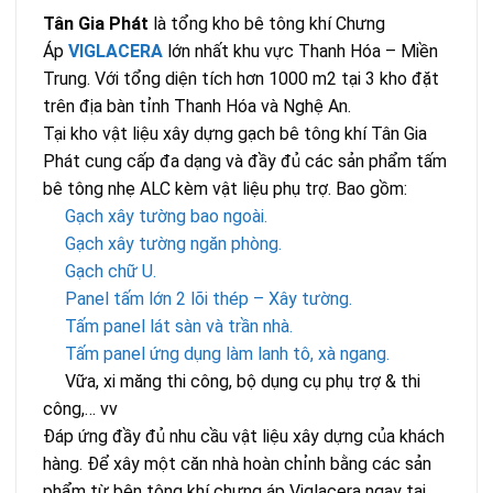
Tân Gia Phát
là tổng kho bê tông khí Chưng
Áp
VIGLACERA
lớn nhất khu vực Thanh Hóa – Miền
Trung. Với tổng diện tích hơn 1000 m2 tại 3 kho đặt
trên địa bàn tỉnh Thanh Hóa và Nghệ An.
Tại kho vật liệu xây dựng gạch bê tông khí Tân Gia
Phát cung cấp đa dạng và đầy đủ các sản phẩm tấm
bê tông nhẹ ALC kèm vật liệu phụ trợ. Bao gồm:
Gạch xây tường bao ngoài.
Gạch xây tường ngăn phòng.
Gạch chữ U.
Panel tấm lớn 2 lõi thép – Xây tường.
Tấm panel lát sàn và trần nhà.
Tấm panel ứng dụng làm lanh tô, xà ngang.
Vữa, xi măng thi công, bộ dụng cụ phụ trợ & thi
công,… vv
Đáp ứng đầy đủ nhu cầu vật liệu xây dựng của khách
hàng. Để xây một căn nhà hoàn chỉnh bằng các sản
phẩm từ bên tông khí chưng áp Viglacera ngay tại