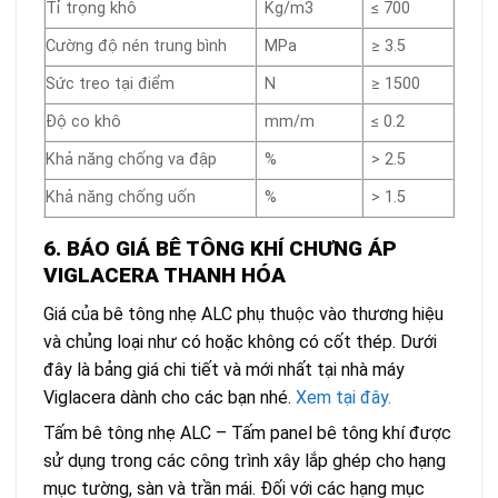
Tỉ trọng khô
Kg/m3
≤ 700
Cường độ nén trung bình
MPa
≥ 3.5
Sức treo tại điểm
N
≥ 1500
Độ co khô
mm/m
≤ 0.2
Khả năng chống va đập
%
> 2.5
Khả năng chống uốn
%
> 1.5
6. BÁO GIÁ BÊ TÔNG KHÍ CHƯNG ÁP
VIGLACERA THANH HÓA
Giá của bê tông nhẹ ALC phụ thuộc vào thương hiệu
và chủng loại như có hoặc không có cốt thép. Dưới
đây là bảng giá chi tiết và mới nhất tại nhà máy
Viglacera dành cho các bạn nhé.
Xem tại đây.
Tấm bê tông nhẹ ALC – Tấm panel bê tông khí được
sử dụng trong các công trình xây lắp ghép cho hạng
mục tường, sàn và trần mái. Đối với các hạng mục