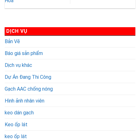
Hóa
ghép
nhẹ
nhẹ
AAC
AAC
|
|
Tường
Tường
nhà
nhà|
DỊCH VỤ
|
Mái
Bản Vẽ
Sân
thượng|
Báo giá sản phẩm
Mái
Dịch vụ khác
Dự Án Đang Thi Công
Gạch AAC chống nóng
Hình ảnh nhân viên
keo dán gạch
Keo ốp lát
keo ốp lát