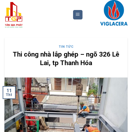
Bỏ
qua
nội
dung
TIN TỨC
Thi công nhà lắp ghép – ngõ 326 Lê
Lai, tp Thanh Hóa
11
Th1