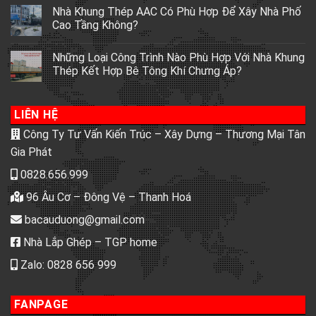
Nhà Khung Thép AAC Có Phù Hợp Để Xây Nhà Phố
Cao Tầng Không?
Những Loại Công Trình Nào Phù Hợp Với Nhà Khung
Thép Kết Hợp Bê Tông Khí Chưng Áp?
LIÊN HỆ
Công Ty Tư Vấn Kiến Trúc – Xây Dựng – Thương Mại Tân
Gia Phát
0828.656.999
96 Âu Cơ – Đông Vệ – Thanh Hoá
bacauduong@gmail.com
Nhà Lắp Ghép – TGP home
Zalo: 0828 656 999
FANPAGE