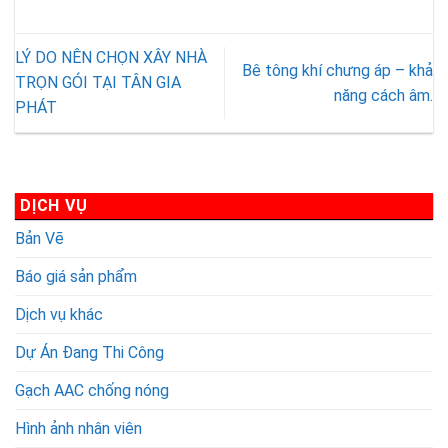
Khi
ghép
hiện
Gì?
xây
bằng
nay
Cấu
LÝ DO NÊN CHỌN XÂY NHÀ
nhà
bê
Tạo
Bê tông khí chưng áp – khả
bằng
tông
Và
TRỌN GÓI TẠI TÂN GIA
năng cách âm.
gạch
nhẹ:
Những
PHÁT
bê
Có
Ưu
tông
nên
Điểm
nhẹ
hay
Của
khí
Không?
Vữa
DỊCH VỤ
chưng
Khô
áp
Superman
Bản Vẽ
Viglacera
và
Báo giá sản phẩm
tấm
panel
Dịch vụ khác
ALC
Dự Án Đang Thi Công
tại
Thanh
Gạch AAC chống nóng
Hóa
Hình ảnh nhân viên