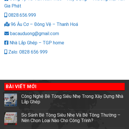
Gia Phát
0828.656.999
96 Âu Cơ – Đông Vệ – Thanh Hoá
bacauduong@gmail.com
Nhà Lắp Ghép – TGP home
Zalo: 0828 656 999
BÀI VIẾT MỚI
Công Nghệ Bê Tông Siêu Nhẹ Trong Xây Dựng Nhà
Lắp Ghép
So Sánh Bê Tông Siêu Nhẹ Và Bê Tông Thường –
Nên Chọn Loại Nào Cho Công Trình?