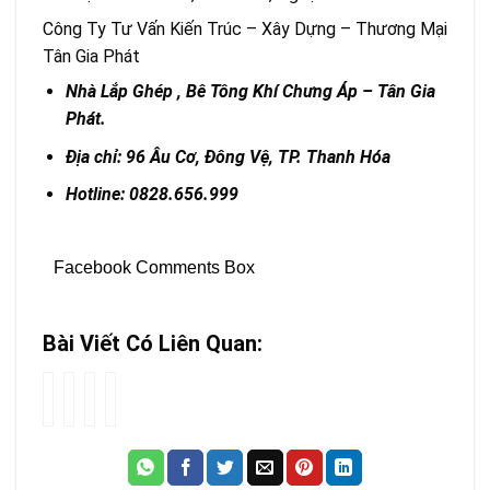
Công Ty Tư Vấn Kiến Trúc – Xây Dựng – Thương Mại
Tân Gia Phát
Nhà Lắp Ghép , Bê Tông Khí Chưng Áp – Tân Gia
Phát.
Địa chỉ: 96 Âu Cơ, Đông Vệ, TP. Thanh Hóa
Hotline: 0828.656.999
Facebook Comments Box
Bài Viết Có Liên Quan:
Tiết
Xu
top
Vữa
kiệm
hướng
nhà
Khô
hiệu
xây
khung
Xây
quả
nhà
thép
Dựng
|
lắp
đẹp
Là