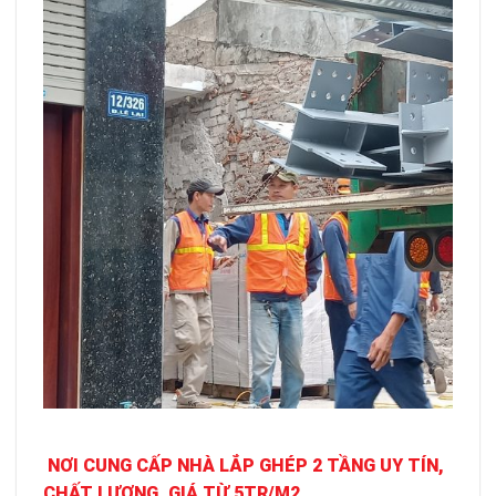
NƠI CUNG CẤP NHÀ LẮP GHÉP 2 TẦNG UY TÍN,
CHẤT LƯỢNG, GIÁ TỪ 5TR/M2