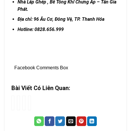
Nhà Lắp Ghép , Bê Tông Khí Chưng Áp – Tân Gia
Phát.
Địa chỉ: 96 Âu Cơ, Đông Vệ, TP. Thanh Hóa
Hotline: 0828.656.999
Facebook Comments Box
Bài Viết Có Liên Quan:
Tấm
Mua
Có
Top
bê
tấm
nên
5
tông
bê
xây
Giải
nhẹ
tông
nhà
pháp
ALC
nhẹ
bằng
chống