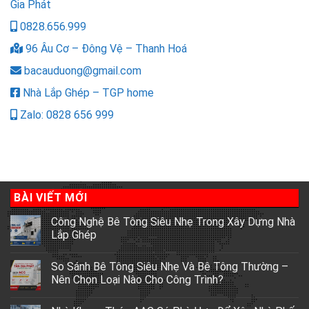
Gia Phát
0828.656.999
96 Âu Cơ – Đông Vệ – Thanh Hoá
bacauduong@gmail.com
Nhà Lắp Ghép – TGP home
Zalo: 0828 656 999
BÀI VIẾT MỚI
Công Nghệ Bê Tông Siêu Nhẹ Trong Xây Dựng Nhà
Lắp Ghép
So Sánh Bê Tông Siêu Nhẹ Và Bê Tông Thường –
Nên Chọn Loại Nào Cho Công Trình?