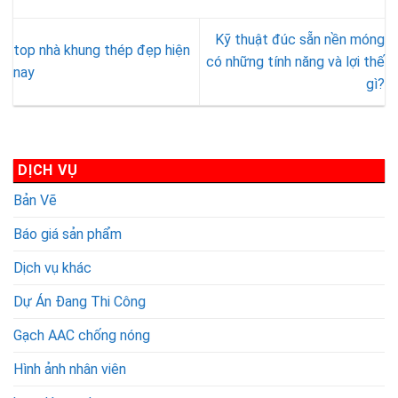
-
Thanh
Gạch
nóng
Tấm
Hoá
Bê
sân
Kỹ thuật đúc sẵn nền móng
bê
ở
Tông
thượng
top nhà khung thép đẹp hiện
tông
đâu?
Bọt
đem
có những tính năng và lợi thế
nay
khí
Tấm
Khí?
đến
gì?
chưng
bê
So
hiệu
áp
tông
sánh
quả
Viglacera
nhẹ
Bê
cao
là
ALC
Tông
DỊCH VỤ
gì?
của
Bọt
Viglacera
Khí
Bản Vẽ
2023
và
Bê
Báo giá sản phẩm
Tông
Khí
Dịch vụ khác
Chưng
Dự Án Đang Thi Công
Áp
AAC
Gạch AAC chống nóng
Hình ảnh nhân viên