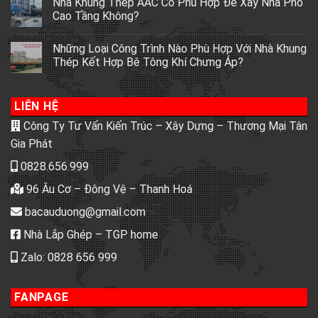
Nhà Khung Thép AAC Có Phù Hợp Để Xây Nhà Phố
Cao Tầng Không?
Những Loại Công Trình Nào Phù Hợp Với Nhà Khung
Thép Kết Hợp Bê Tông Khí Chưng Áp?
LIÊN HỆ
Công Ty Tư Vấn Kiến Trúc – Xây Dựng – Thương Mại Tân
Gia Phát
0828.656.999
96 Âu Cơ – Đông Vệ – Thanh Hoá
bacauduong@gmail.com
Nhà Lắp Ghép – TGP home
Zalo: 0828 656 999
FANPAGE