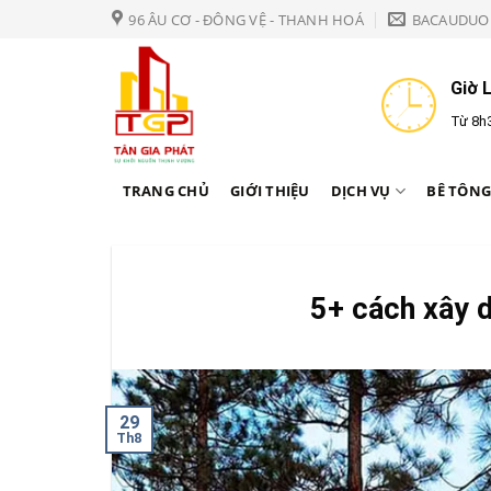
Bỏ
96 ÂU CƠ - ĐÔNG VỆ - THANH HOÁ
BACAUDUO
qua
nội
Giờ 
dung
Từ 8h3
TRANG CHỦ
GIỚI THIỆU
DỊCH VỤ
BÊ TÔNG
5+ cách xây d
29
Th8