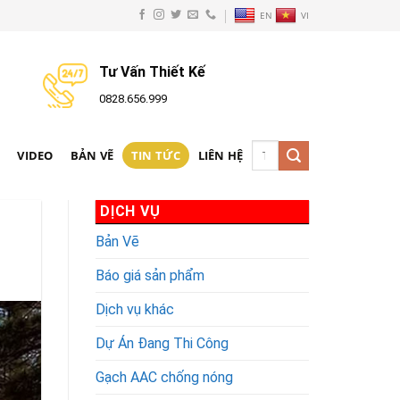
EN
VI
Tư Vấn Thiết Kế
0828.656.999
Tìm
N
VIDEO
BẢN VẼ
TIN TỨC
LIÊN HỆ
kiếm:
DỊCH VỤ
Bản Vẽ
Báo giá sản phẩm
Dịch vụ khác
Dự Án Đang Thi Công
Gạch AAC chống nóng