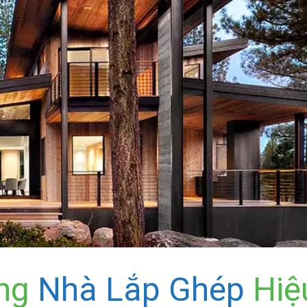
ựng
Nhà Lắp Ghép
Hiệ