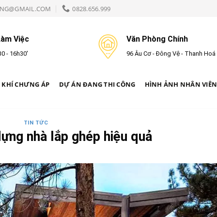
NG@GMAIL.COM
0828.656.999
Làm Việc
Văn Phòng Chính
0 - 16h30'
96 Âu Cơ - Đông Vệ - Thanh Hoá
 KHÍ CHƯNG ÁP
DỰ ÁN ĐANG THI CÔNG
HÌNH ẢNH NHÂN VIÊ
TIN TỨC
ựng nhà lắp ghép hiệu quả