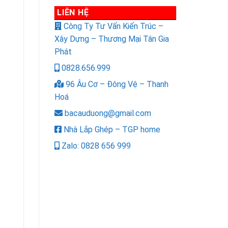
LIÊN HỆ
Công Ty Tư Vấn Kiến Trúc –
Xây Dựng – Thương Mại Tân Gia
Phát
0828.656.999
96 Âu Cơ – Đông Vệ – Thanh
Hoá
bacauduong@gmail.com
Nhà Lắp Ghép – TGP home
Zalo: 0828 656 999