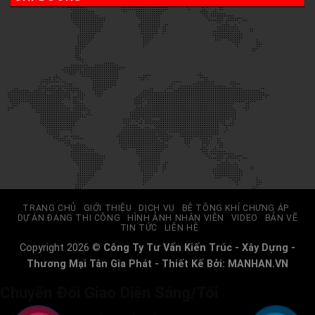
TRANG CHỦ
GIỚI THIỆU
DỊCH VỤ
BÊ TÔNG KHÍ CHƯNG ÁP
DỰ ÁN ĐANG THI CÔNG
HÌNH ẢNH NHÂN VIÊN
VIDEO
BẢN VẼ
TIN TỨC
LIÊN HỆ
Copyright 2026 ©
Công Ty Tư Vấn Kiến Trúc - Xây Dựng -
Thương Mại Tân Gia Phát - Thiết Kế Bởi:
MANHAN.VN
Chuyển Đổi Giao Diện Sáng/Tối