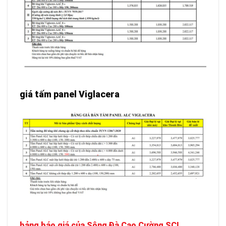
giá tấm panel Viglacera
bảng báo giá của Sông Đà Cao Cường SCL