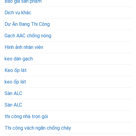
Báo giá sản phẩm
tấm
panel
Dịch vụ khác
ALC
Dự Án Đang Thi Công
tại
Thanh
Gạch AAC chống nóng
Hóa
Hình ảnh nhân viên
keo dán gạch
Keo ốp lát
keo ốp lát
Sàn ALC
Sàn ALC
thi công nhà trọn gói
Thi công vách ngăn chống cháy