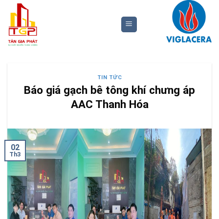
Bỏ
qua
nội
dung
TIN TỨC
Báo giá gạch bê tông khí chưng áp
AAC Thanh Hóa
02
Th3