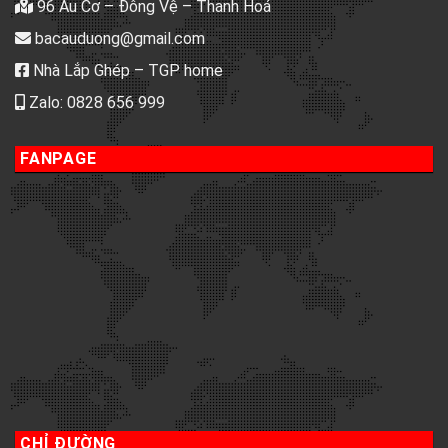
96 Âu Cơ – Đông Vệ – Thanh Hoá
bacauduong@gmail.com
Nhà Lắp Ghép – TGP home
Zalo: 0828 656 999
FANPAGE
CHỈ ĐƯỜNG