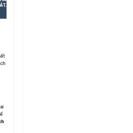
ÁT.
hất
ịch
m
ại
hể
ch