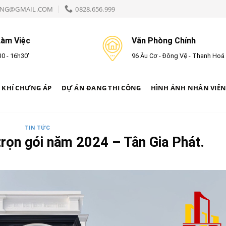
NG@GMAIL.COM
0828.656.999
Làm Việc
Văn Phòng Chính
0 - 16h30'
96 Âu Cơ - Đông Vệ - Thanh Hoá
 KHÍ CHƯNG ÁP
DỰ ÁN ĐANG THI CÔNG
HÌNH ẢNH NHÂN VIÊ
TIN TỨC
 trọn gói năm 2024 – Tân Gia Phát.