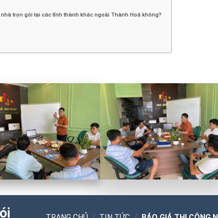
 nhà trọn gói tại các tỉnh thành khác ngoài Thành Hoá không?
ói
TRANG CHỦ
/
TIN TỨC
/
BÁO GIÁ THI CÔNG 