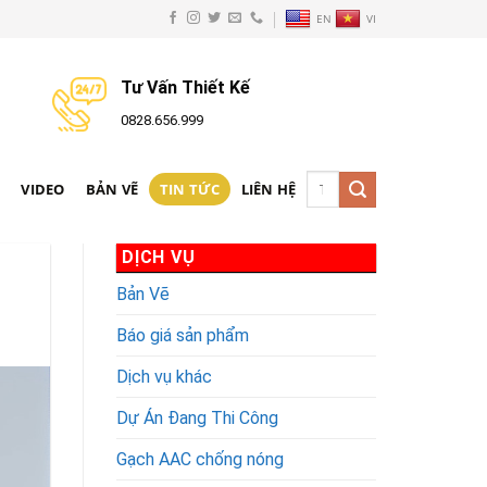
EN
VI
Tư Vấn Thiết Kế
0828.656.999
Tìm
N
VIDEO
BẢN VẼ
TIN TỨC
LIÊN HỆ
kiếm:
DỊCH VỤ
Bản Vẽ
Báo giá sản phẩm
Dịch vụ khác
Dự Án Đang Thi Công
Gạch AAC chống nóng