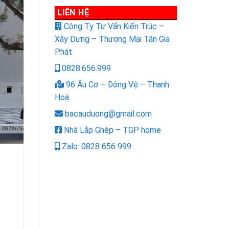
LIÊN HỆ
Công Ty Tư Vấn Kiến Trúc –
Xây Dựng – Thương Mại Tân Gia
Phát
0828.656.999
96 Âu Cơ – Đông Vệ – Thanh
Hoá
bacauduong@gmail.com
Nhà Lắp Ghép – TGP home
Zalo: 0828 656 999