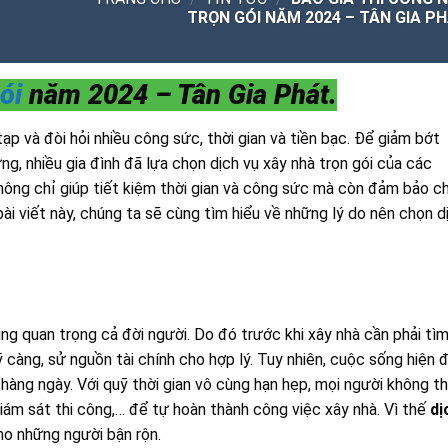
TRỌN GÓI NĂM 2024 – TÂN GIA PH
ói
năm 2024 – Tân Gia Phát.
p và đòi hỏi nhiều công sức, thời gian và tiền bạc. Để giảm bớt
ựng, nhiều gia đình đã lựa chọn dịch vụ xây nhà trọn gói của các
không chỉ giúp tiết kiệm thời gian và công sức mà còn đảm bảo c
ài viết này, chúng ta sẽ cùng tìm hiểu về những lý do nên chọn d
ng quan trọng cả đời người. Do đó trước khi xây nhà cần phải tì
ỹ càng, sử nguồn tài chính cho hợp lý. Tuy nhiên, cuộc sống hiện đ
 hàng ngày. Với quỹ thời gian vô cùng hạn hẹp, mọi người không t
iám sát thi công,… để tự hoàn thành công việc xây nhà. Vì thế
dị
cho những người bận rộn.