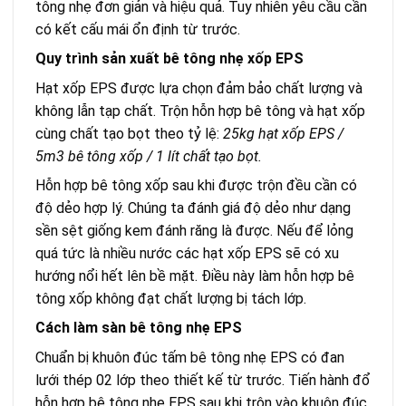
tông nhẹ đơn giản và hiệu quả. Tuy nhiên yêu cầu cần
có kết cấu mái ổn định từ trước.
Quy trình sản xuất bê tông nhẹ xốp EPS
Hạt xốp EPS được lựa chọn đảm bảo chất lượng và
không lẫn tạp chất. Trộn hỗn hợp bê tông và hạt xốp
cùng chất tạo bọt theo tỷ lệ:
25kg hạt xốp EPS /
5m3 bê tông xốp / 1 lít chất tạo bọt.
Hỗn hợp bê tông xốp sau khi được trộn đều cần có
độ dẻo hợp lý. Chúng ta đánh giá độ dẻo như dạng
sền sệt giống kem đánh răng là được. Nếu để lỏng
quá tức là nhiều nước các hạt xốp EPS sẽ có xu
hướng nổi hết lên bề mặt. Điều này làm hỗn hợp bê
tông xốp không đạt chất lượng bị tách lớp.
Cách làm sàn bê tông nhẹ EPS
Chuẩn bị khuôn đúc tấm bê tông nhẹ EPS có đan
lưới thép 02 lớp theo thiết kế từ trước. Tiến hành đổ
hỗn hợp bê tông nhẹ EPS sau khi trộn vào khuôn đúc