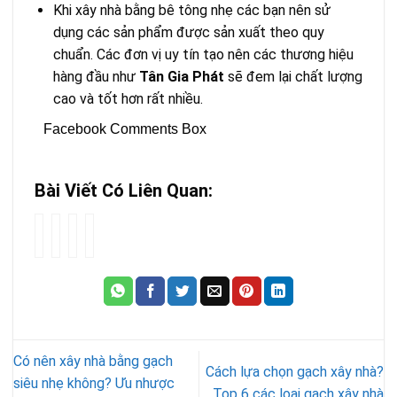
Khi xây nhà bằng bê tông nhẹ các bạn nên sử
dụng các sản phẩm được sản xuất theo quy
chuẩn. Các đơn vị uy tín tạo nên các thương hiệu
hàng đầu như
Tân Gia Phát
sẽ đem lại chất lượng
cao và tốt hơn rất nhiều.
Facebook Comments Box
Bài Viết Có Liên Quan:
Tiết
Gạch
3
Có
kiệm
siêu
Giải
nên
hiệu
nhẹ
pháp
xây
quả
chống
chống
nhà
|
cháy
nóng
bằng
Khi
|
mái
gạch
xây
Tường
bê
siêu
Có nên xây nhà bằng gạch
nhà
gạch
tông,
nhẹ
Cách lựa chọn gạch xây nhà?
bằng
chống
mái
không?
siêu nhẹ không? Ưu nhược
Top 6 các loại gạch xây nhà