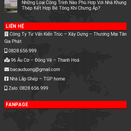
Những Loại Công Trình Nào Phù Hợp Với Nhà Khung
Thép Kết Hợp Bê Tông Khí Chưng Áp?
LIÊN HỆ
Công Ty Tư Vấn Kiến Trúc – Xây Dựng – Thương Mại Tân
Gia Phát
0828.656.999
96 Âu Cơ – Đông Vệ – Thanh Hoá
bacauduong@gmail.com
Nhà Lắp Ghép – TGP home
Zalo: 0828 656 999
FANPAGE