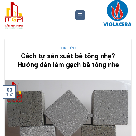
Bỏ
qua
nội
dung
TIN TỨC
Cách tự sản xuất bê tông nhẹ?
Hướng dẫn làm gạch bê tông nhẹ
03
Th7