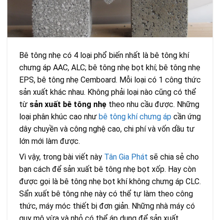
Bê tông nhẹ có 4 loại phổ biến nhất là bê tông khí
chưng áp AAC, ALC; bê tông nhẹ bọt khí; bê tông nhẹ
EPS, bê tông nhẹ Cemboard. Mỗi loại có 1 công thức
sản xuất khác nhau. Không phải loại nào cũng có thể
từ
sản xuất bê tông nhẹ
theo nhu cầu được. Những
loại phân khúc cao như
bê tông khí chưng áp
cần ứng
dây chuyền và công nghệ cao, chi phí và vốn dầu tư
lớn mới làm được.
Vì vậy, trong bài viết này
Tân Gia Phát
sẽ chia sẻ cho
bạn cách để sản xuất bê tông nhẹ bọt xốp. Hay còn
được gọi là bê tông nhẹ bọt khí không chưng áp CLC.
Sẩn xuất bê tông nhẹ này có thể tự làm theo công
thức, máy móc thiết bị đơn giản. Những nhà máy có
quy mô vừa và nhỏ có thể áp dụng để sản xuất.