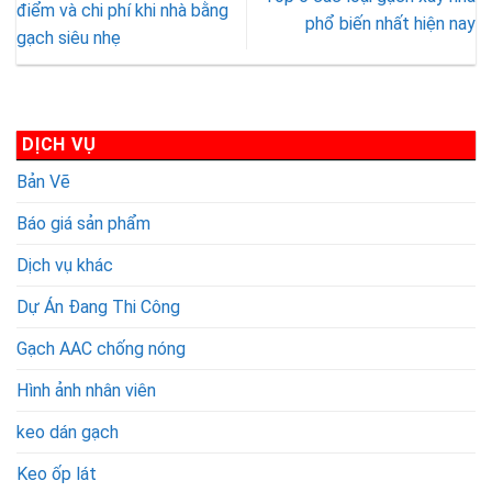
gạch
cháy
sân
Ưu
điểm và chi phí khi nhà bằng
phổ biến nhất hiện nay
bê
bê
thượng
nhược
gạch siêu nhẹ
tông
tông
hiệu
điểm
nhẹ
khí
quả
và
khí
AAC
chi
chưng
phí
áp
khi
DỊCH VỤ
Viglacera
nhà
Bản Vẽ
và
bằng
tấm
gạch
Báo giá sản phẩm
panel
siêu
ALC
nhẹ
Dịch vụ khác
tại
Thanh
Dự Án Đang Thi Công
Hóa
Gạch AAC chống nóng
Hình ảnh nhân viên
keo dán gạch
Keo ốp lát